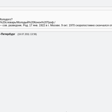
Молодого?
арный%20словарь/Молодый%20Конон%20Троф./
в. разведчик. Род. 17 янв. 1922 в г. Москве. 9 окт. 1970 скоропостижно скончался о
-Петербург
(19.07.2011 13:56)