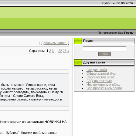
Суббота, 08.08.2026
Приветствую Вас
Гость
Поиск
[
Добавить запись
]
Страницы:
1
2
3
...
22
23
»
Друзья сайта
Создать сайт
Официальный блог
Сообщество uCoz
FAQ по системе
Инструкции для uCoz
и быть не может. Умные парни, типа
Все проекты компании
пошёл на крест не за русских, не за
гу имеют благодать, приходить к Нему "в
Истина - Слово Самого Бога,
совершенно разных культур и имеющих в
обрести книги и ознакомиться.НОВИНКИ НА
от бублика”. Книжки весёлые, легко