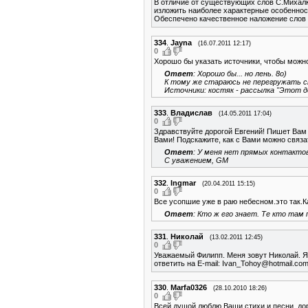
В отличие от существующих слов С.Михалк
изложить наиболее характерные особенност
Обеспечено качественное наложение слов н
334
.
Jayna
(16.07.2011 12:17)
0
Хорошо бы указать источники, чтобы можно
Ответ
: Хорошо бы... но лень. 8о)
К тому же стараюсь не перегружать с
Источники: костяк - рассылка "Этот д
333
.
Владислав
(14.05.2011 17:04)
0
Здравствуйте дорогой Евгений! Пишет Вам
Вами! Подскажите, как с Вами можно связа
Ответ
: У меня нет прямых контактов
С уважением, GM
332
.
Ingmar
(20.04.2011 15:15)
0
Все усопшие уже в раю небесном.это так.
Ответ
: Кто ж его знает. Те кто там
331
.
Николай
(13.02.2011 12:45)
0
Уважаемый Филипп. Меня зовут Николай. Я
ответить на E-mail: Ivan_Tohoy@hotmail.co
330
.
Marfa0326
(28.10.2010 18:26)
0
Всей душой люблю Ваши стихи и песни, дор