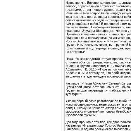
Известно, что Евтушенко человек талантл
вопрос, спросил ли он абхазских писателей,
грузинами, в том числе с литераторами и 
Реакция на мой вопрос была непредсказуем
знак протеста против ввода советских во
семь смельчаков и среди них непременно д
там российских войск? В прессе об этом ни
точно не помню. Необходимо заметить, что
правления Эдуарда Шеварнадзе, чего не уд
Причина серьезная и уважительная, но тре
подаренные, а принадлежащие им исконно, 
России, больше чем поэт». Или он только 
Грузия! Нам слезы вытирая, ты – русской 
голословным и подтверждать свои декларац
не сотрешь)!
Пока что, как свидетельствует пресса, Евт
стихами об этом прекрасном крае. Как я с
«Стихи о Грузии и переводы». С той разни
Абхазии» от 11.08.10: «Поэт вспомнил, ка
Белла и я. А не потому ли, что свой медо
выслеживать, где молодые проводили десят
Как пишет «Наша Абхазия», Евгений Евтуш
Гулиа свои книги. Хотелось бы знать, была
Грузии, входят переводы пяти абхазских и
культуры?
Уже не первый раз в разговорах со мной 
использовал хроникальные документы о пре
обиды никому не наносят. Автор сам говори
московских писателей по поводу безобразн
избаловали грузины.
Два года прошло с тех пор, как двое пол
названием «Независимая Грузия: бандит в 
нашлось ни одного российского писателя и