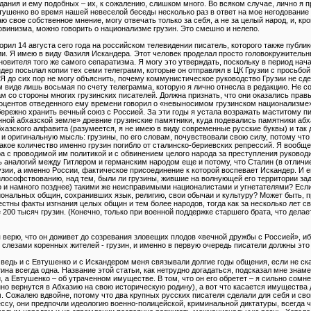
дания и ему подобных – их, к сожалению, слишком много. Во всяком случае, лично я п
втушенко во время нашей невеселой беседы несколько раз в ответ на мое негодование
 свое собственное мнение, могу отвечать только за себя, а не за целый народ, и, кро
винизма, можно говорить о национализме грузин. Это смешно и нелепо.
рил 14 августа сего года на российском телевидении писатель, которого также публико
ии. Я имею в виду Фазиля Искандера. Этот человек проделал просто головокружительны
овителя того же самого сепаратизма. Я могу это утверждать, поскольку в период нача
дер посылал копии тех семи телеграмм, которые он отправлял в ЦК Грузии с просьбо
 Я до сих пор не могу объяснить, почему коммунистическое руководство Грузии не сде
 виде лишь восьмая по счету телеграмма, которую я лично отнесла в редакцию. Не с
ам со стороны многих грузинских писателей. Должна признать, что они оказались прав
оцентов отведенного ему времени говорил о «невыносимом грузинском национализме
и бережно хранить вечный союз с Россией. За эти годы я устала возражать маститому 
нной абхазской земле» древние грузинские памятники, куда подевались памятники абх
бхазского алфавита (разумеется, я не имею в виду современные русские буквы) и так 
 оригинальную мысль: грузины, по его словам, почувствовали свою силу, потому что 
 какое количество именно грузин погибло от сталинско-бериевских репрессий. Я вооб
 с проводимой им политикой и с обвинением целого народа за преступления руководи
ь аналогий между Гитлером и германским народом еще и потому, что Сталин (в отличие
зии, а именно России, фактическое присоединение к которой воспевает Искандер. И 
лософствованию, над тем, были ли грузины, жившие на волнующей его территории зад
о и намного позднее) такими же неисправимыми националистами и угнетателями? Если 
иональных общин, сохранивших язык, религию, свои обычаи и культуру? Может быть, 
естны факты изгнания целых общин и тем более народов, тогда как за несколько лет 
200 тысяч грузин. (Конечно, только при военной поддержке старшего брата, что дела
 верю, что он доживет до созревания зловещих плодов «вечной дружбы с Россией», иб
и слезами коренных жителей - грузин, и именно в первую очередь писатели должны это
 ведь и с Евтушенко и с Искандером меня связывали долгие годы общения, если не ска
тина всегда одна. Название этой статьи, как нетрудно догадаться, подсказал мне зна
 а Евтушенко – об утраченном имуществе. В том, что он его обретет – я сильно сомн
о вернутся в Абхазию на свою историческую родину), а вот что касается имущества 
. Сожалею вдвойне, потому что два крупных русских писателя сделали для себя и сво
ессу, они предпочли идеологию военно-полицейской, криминальной диктатуры, всегда 