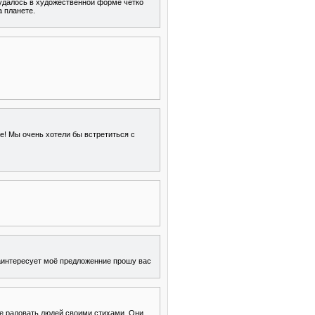
 удалось в художественной форме чётко
а планете.
! Мы очень хотели бы встретиться с
заинтересует моё предложенние прошу вас
те радовать людей своими стихами. Они