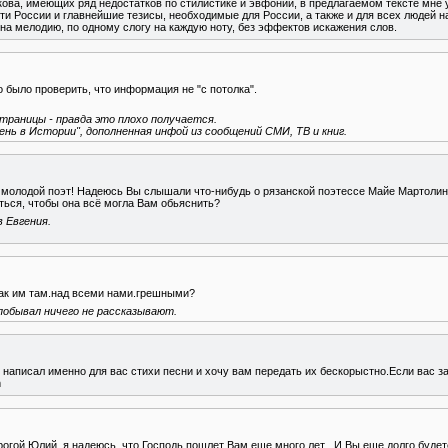
ова, имеющих ряд недостатков по стилистике и эвфонии, в предлагаемом тексте мне
и России и главнейшие тезисы, необходимые для России, а также и для всех людей н
а мелодию, по одному слогу на каждую ноту, без эффектов искажения слов.
 было проверить, что информация не "с потолка".
траницы - правда это плохо получается.
ень в Истории", дополненная инфой из сообщений СМИ, ТВ и книг.
 молодой поэт! Надеюсь Вы слышали что-нибудь о рязанской поэтессе Майе Мартолине
ться, чтобы она всё могла Вам обьяснить?
 Евгения.
Как им там.над всеми нами.грешными?
 побывал ничего не рассказывают.
 написал именно для вас стихи песни и хочу вам передать их бескорыстно.Если вас 
m
огой Юлий, я надеюсь, что Господь пошлет Вам еще много лет . И Вы еще долго буде