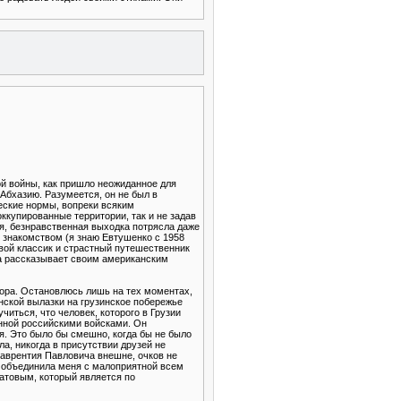
й войны, как пришло неожиданное для
 Абхазию. Разумеется, он не был в
ческие нормы, вопреки всяким
купированные территории, так и не задав
кая, безнравственная выходка потрясла даже
 знакомством (я знаю Евтушенко с 1958
живой классик и страстный путешественник
яка рассказывает своим американским
вора. Остановлюсь лишь на тех моментах,
нской вылазки на грузинское побережье
читься, что человек, которого в Грузии
анной российскими войсками. Он
ия. Это было бы смешно, когда бы не было
ла, никогда в присутствии друзей не
Лаврентия Павловича внешне, очков не
а объединила меня с малоприятной всем
ратовым, который является по