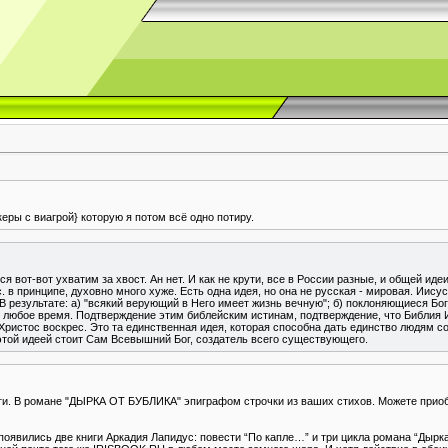
ры с виагрой} которую я потом всё одно потиру.
я вот-вот ухватим за хвост. Ан нет. И как не крути, все в России разные, и общей иде
 в принципе, духовно много хуже. Есть одна идея, но она не русская - мировая. Иисус 
!! В результате: а) "всякий верующий в Него имеет жизнь вечную"; б) поклоняющиеся Бо
в любое время. Подтверждение этим библейским истинам, подтверждение, что Библия 
Христос воскрес. Это та единственная идея, которая способна дать единство людям 
той идеей стоит Сам Всевышний Бог, создатель всего существующего.
ниги. В романе "ДЫРКА ОТ БУБЛИКА" эпиграфом строчки из ваших стихов. Можете при
явились две книги Аркадия Лапидус: повести “По капле…” и три цикла романа “Дырка 