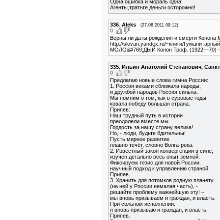
Одна ошибка и мораль одна:
Агенты,тратьте деньги осторожно!
336
.
Aleks
(27.08.2011 09:12)
0
Верны ли даты рождения и смерти Конона 
http://slovari.yandex.ru/~книги/Гуманит
МОЛО&#769;ДЫЙ Конон Троф. (1922—70) — со
335
.
Ильин Анатолий Степанович, Санкт
0
Предлагаю новые слова гимна России:
1. Россия веками сближала народы,
и дружбой народов Россия сильна.
Мы помним о том, как в суровые годы
ковала победу большая страна.
Припев:
Наш трудный путь в истории
преодолели вместе мы.
Гордость за нашу страну велика!
Но, - люди, будьте бдительны!
Пусть мирное развитие
плавно течёт, словно Волга-река.
2. Известный закон конвергенции в силе, -
изучен детально весь опыт земной.
Фиксируем тезис для новой России:
научный подход к управлению страной.
Припев.
3. Хранить для потомков родную планету
(на ней у России немалая часть), -
решайте проблему важнейшую эту! –
мы вновь призываем и граждан, и власть.
При сольном исполнении:
я вновь призываю и граждан, и власть.
Припев.