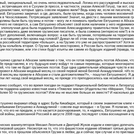
ивый, эмоциональный, но очень непоследовательный. Логика его рассуждений и выска
 встречавших его в Сухуми (в прессе, в частности, указан Алексей Гогуа), так вот, спр
журналистами, которые здесь совсем недавно жили? Ведь кому же, если не писателю,
ой. Евтушенко закричал: а где, дескать, были грузины, когда семь человек москвиче
йск в Чехословакию. Потрясающее заявление! Значит, на двести с лишним миллионов 
олжны были быть грузины и потом – могу ли я понимать прибытие Евтушенко в Абхази
чего не говорится, а сам Евтушенко объясняет свой вояж наличием у него недвижимост
 злополучная дача была подарена Евгению Александровичу правительством Грузии, ес
остаивались даже великие грузинские писатели, и была сожжена (интересно кем?) в п
бует дополнений, включающих вопрос: а как быть грузинам, потерявшим на территори
и оставшимся без крова над головой? Думал ли об этом наш путешественник-гуманист
на российской территории «больше», а на Грузию это уже не распространяется? Хотя в
Музы колыбель вторая. О Грузии забыв неосторожно, в России быть поэтом невозможно
ии поступками, или эти стихи будут изъяты им самим из будущих изданий (правда, та
ушенко сделал в Абхазии заявление о том, что он готов переводить поэтов Абхазии, ч
ебе представляю, в эту будущую книгу войдут те самые переводы, которые многократн
цей, что там не будет грузинских поэтов. Еще одна удивительная аберрация чувств и 
к провел в Абхазии медовый месяц со своей первой женой Беллой Ахмадуллиной. «Из 
вый месяц мы провели в Абхазии и стали долгожителями?!», - пошутил Евтушенко»). Я 
ки лет назад свой медовый месяц, но прежде это преподносилось как незабываемое п
енко сообщил, что во время поездки он подарил Национальной библиотеке и Литера
 ли подарена широко известная книга «Тяжелее земли» (Издательство «Мерани», Тбилис
 более 50-ти грузинских поэтов? Или мы не мыслим больше их вместе? И насколько до
Евтушенко выражал обиду в адрес Бубы Кикабидзе, который в своем знаменитом клипе
бывании Евтушенко и Ахмадулиной – совсем еще молодых – в Грузии. Я полагаю, что 
т, что его не предали, а что касается разочарования, то, я надеюсь, Евтушенко не дум
ой войны, развязанной Россией в августе 2008 года, последуют слова восхищения и п
итических манипуляторов Михаил Леонтьев и Дмитрий Жуков издали и ежегодно допеч
тигровой шкуре». Несмотря на то, что это фашистское издание обливает грязью духов
з тех, кто в прошлом объяснялся Грузии в любви, да и сейчас при случае и по пригла