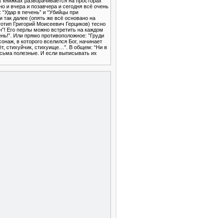
х книжках разворачивается на просторах
но и вчера и позавчера и сегодня всё очень
 “Удар в печень” и “Убийцы при
и так далее (опять же всё основано на
отип Григорий Моисеевич Герциков) тесно
”! Его перлы можно встретить на каждом
нь!”. Или прямо противоположное: ”Груди
сонаж, в которого вселился Бог, начинает
т, стихуйчик, стихуище…”. В общем: “Ни в
весьма полезные. И если выписывать их