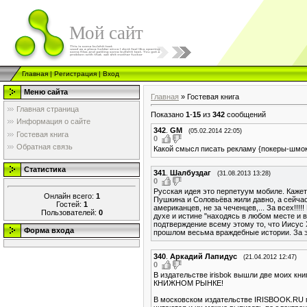
Мой сайт
Главная
|
Регистрация
|
Вход
Меню сайта
Главная
»
Гостевая книга
Главная страница
Показано
1
-
15
из
342
сообщений
Информация о сайте
342
.
GM
(05.02.2014 22:05)
Гостевая книга
0
Обратная связь
Какой смысл писать рекламу {покеры-шмоке
Статистика
341
.
Шалбуздаг
(31.08.2013 13:28)
0
Русская идея это перпетуум мобиле. Кажетс
Онлайн всего:
1
Пушкина и Соловьёва жили давно, а сейчас.
Гостей:
1
американцев, не за чеченцев,... За всех!!!
Пользователей:
0
духе и истине "находясь в любом месте и 
подтверждение всему этому то, что Иисус 
Форма входа
прошлом весьма враждебные истории. За э
340
.
Аркадий Лапидус
(21.04.2012 12:47)
0
В издательстве irisbok вышли две моих к
КНИЖНОМ РЫНКЕ!
В московском издательстве IRISBOOK.RU по