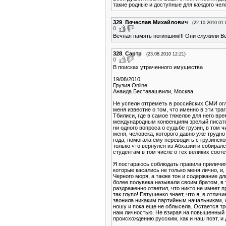
такие родные и доступные для каждого чел
329
.
Вячеслав Михайлович
(22.10.2010 01:
0
Вечная память погипшим!!! Они служили В
328
.
Сартр
(23.08.2010 12:21)
0
В поисках утраченного имущества
19/08/2010
Грузия Online
Анаида Беставашвили, Москва
Не успели отгреметь в российских СМИ ог
меня известие о том, что именно в эти тр
Тбилиси, где в самое тяжелое для него вр
международным конвенциям зрелый писател
ни одного вопроса о судьбе грузин, в том 
меня, человека, которого давно уже трудн
года, помогала ему переводить с грузинско
только что вернулся из Абхазии и собирал
студентам в том числе о тех великих сооте
Я постараюсь соблюдать правила приличия 
которые касались не только меня лично, и
Черного моря, а также тон и содержание дл
более полувека называли своим братом, в 
раздраженно ответил, что никто не имеет п
так глупо! Евтушенко знает, что я, в отлич
звонила никаким партийным начальникам, 
ношу и пока еще не облысела. Остается тр
нам личностью. Не взирая на повышенный и
происхождению русским, как и наш поэт, и