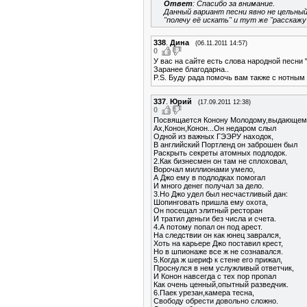
Ответ
: Спасибо за внимание.
Данный вариант песни явно не цельный
"полечу её искать" и тут же "расскажу"
338
.
Дина
(06.11.2011 14:57)
0
У вас на сайте есть слова народной песни 
Заранее благодарна..
P.S. Буду рада помочь вам также с нотным
337
.
Юрий
(17.09.2011 12:38)
0
Посвящается Конону Молодому,выдающему
Ах,Конон,Конон...Он недаром слыл
Одной из важных ГЭЭРУ находок,
В английский Портленд он заброшен был
Раскрыть секреты атомных подлодок.
2.Как бизнесмен он там не сплоховал,
Ворочал миллионами умело,
А Джо ему в подлодках помогал
И много денег получал за дело.
3.Но Джо удел был несчастливый дан:
Шопинговать пришла ему охота,
Он посещал элитный ресторан
И тратил деньги без числа и счета.
4.А потому попал он под арест.
На следствии он как юнец заврался,
Хоть на карьере Джо поставил крест,
Но в шпионаже все ж не сознавался.
5.Когда ж шериф к стене его прижал,
Проснулся в нем услужливый ответчик,
И Конон навсегда с тех пор пропал
Как очень ценный,опытный разведчик.
6.Паек урезан,камера тесна,
Свободу обрести довольно сложно.