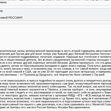
овека.
08)
еликой РОССИИ!!!
лушительные залпы антигрузинской пропаганды в честь второй годовщины августовско
агические для Грузии дни для меня теперь уже бывший друг Евгений Евтушенко посетил
емя его искренне поддерживали, печатали, издавали. Нарушая все этические и челове
ь и общественный деятель, без всякого уведомления грузинской стороны посещает ок
числе и его личных друзей, коренных жителей Абхазии. Должна признаться, что эта ди
о удивить ничем не обоснованными выпадами в адрес моего народа. Пользуясь давним
го, много писала о нем), я позвонила ему, по его словам, в тот самый момент, когда 
ся со всей семьей в США, где он уже 20 лет преподает русскую литературу, и наверн
чественниках – от Пушкина до Бродского, чье творчество было связано с Грузией.
и не пересказывать в прессе подробности нашего очень долгого и неприятного разго
, в меру моих возможностей, прокомментировать сам факт, возмутившей меня партиза
инных и агрессивных монологов моего собеседника. Так, на мой вопрос, как могло полу
такой тяжелый момент оказался не в Тбилиси, а совсем наоборот – в зоне, оккупиров
рава за ним следить и что, разговаривая со мной, он чувствует себя на допросе у Бер
ие от некоторых других, никаких контактов с органами НКВД – КГБ – ФСБ никогда не име
бахвалясь знакомством с самим Андроповым и т.д. Кроме того, вряд ли я напоминаю 
етье: вполне возможно, что моя национальность в подсознании чуткого мастера слов
 агрессивный тон нашего с ним разговора, я не стала сравнивать его с Малютой Ску
 даже не боялась его, как вся Россия боялась Иосифа Виссарионовича.