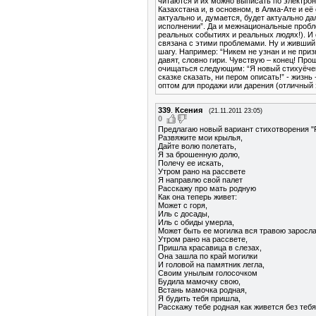
читаются и их можно выписать по электрон
Казахстана и, в основном, в Алма-Ате и её
актуально и, думается, будет актуально да
исполнении”. Да и межнациональные проблем
реальных событиях и реальных людях!). И 
связана с этими проблемами. Ну и живший
шагу. Например: “Никем не узнан и не при
давят, словно гири. Чувствую – конец! Прош
очищаться следующим: “Я новый стихуёчек 
сказке сказать, ни пером описать!” - жизн
оптом для продажи или дарения (отличный 
339
.
Ксения
(21.11.2011 23:05)
0
Предлагаю новый вариант стихотворения "
Развяжите мои крылья,
Дайте волю полетать,
Я за брошенную долю,
Полечу ее искать,
Утром рано на рассвете
Я направлю свой палет
Расскажу про мать родную
Как она теперь живет:
Может с горя,
Иль с досады,
Иль с обиды умерла,
Может быть ее могилка вся травою заросла
Утром рано на рассвете,
Пришла красавица в слезах,
Она зашла по край могилки
И головой на памятник легла,
Своим унылым голосочком
Будила мамочку свою,
Встань мамочка родная,
Я будить тебя пришла,
Расскажу тебе родная как живется без тебя!