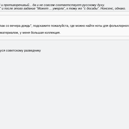
 и противоречивый... да и не совсем соответствует русскому духу.
 и после этого гадание "Может ... умерла", к тому же "с досады". Нонсенс, однако.
"как со вечера дождь", подскажите пожалуйста, где можно найти ноты для фольклорног
 материалом, у меня большая коллекция.
ся советскому разведчику