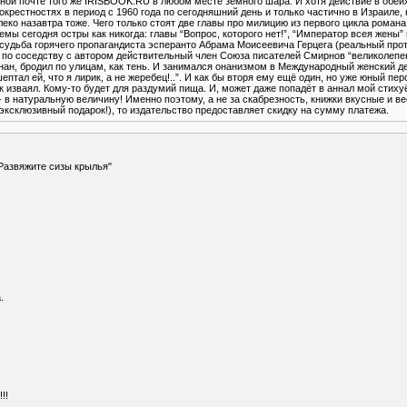
ной почте того же IRISBOOK.RU в любом месте земного шара. И хотя действие в обеи
 окрестностях в период с 1960 года по сегодняшний день и только частично в Израиле, 
леко назавтра тоже. Чего только стоят две главы про милицию из первого цикла романа:
ы сегодня остры как никогда: главы “Вопрос, которого нет!”, “Император всея жены” 
судьба горячего пропагандиста эсперанто Абрама Моисеевича Герцега (реальный прот
 по соседству с автором действительный член Союза писателей Смирнов “великолепен
знан, бродил по улицам, как тень. И занимался онанизмом в Международный женский де
ептал ей, что я лирик, а не жеребец!..”. И как бы вторя ему ещё один, но уже юный пер
изваял. Кому-то будет для раздумий пища. И, может даже попадёт в аннал мой стихуё
ь - в натуральную величину! Именно поэтому, а не за скабрезность, книжки вкусные и 
эксклюзивный подарок!), то издательство предоставляет скидку на сумму платежа.
Развяжите сизы крылья"
.
!!