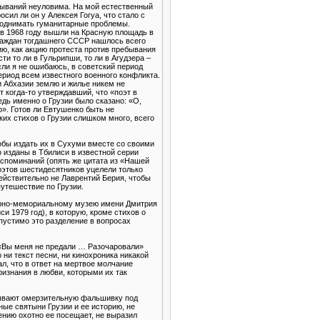
зываний неуловима. На мой естественный
осил ли он у Алексея Гогуа, что стало с
 поднимать гуманитарные проблемы.
й в 1968 году вышли на Красную площадь в
граждан тогдашнего СССР нашлось всего
ю, как акцию протеста против пребывания
и то ли в Гульрипши, то ли в Агудзера –
ли я не ошибаюсь, в советский период
ериод всем известного военного конфликта.
и Абхазии землю и жилье никем не
 когда-то утверждавший, что «поэт в
едь именно о Грузии было сказано: «О,
». Готов ли Евтушенко быть не
ких стихов о Грузии слишком много, всего
тобы издать их в Сухуми вместе со своими
о изданы в Тбилиси в известной серии
воспоминаний (опять же цитата из «Нашей
поэтов шестидесятников уцелели только
действительно не Лаврентий Берия, чтобы
утешествие по Грузии.
турно-мемориальному музею имени Дмитрия
и 1979 год), в которую, кроме стихов о
пустимо это разделение в вопросах
 «Вы меня не предали … Разочаровали»
ни текст песни, ни кинохроника никакой
ал, что в ответ на мертвое молчание
ризнания в любви, которыми их так
атывают омерзительную фальшивку под
ные святыни Грузии и ее историю, не
шению охотно ее посещает, не выразил