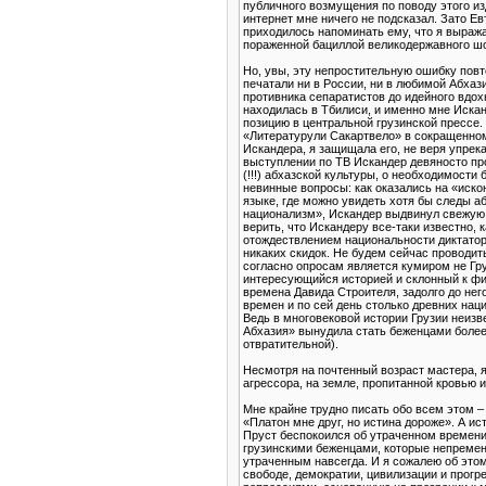
публичного возмущения по поводу этого из
интернет мне ничего не подсказал. Зато Е
приходилось напоминать ему, что я выражаю
пораженной бациллой великодержавного шо
Но, увы, эту непростительную ошибку повто
печатали ни в России, ни в любимой Абхаз
противника сепаратистов до идейного вдохн
находилась в Тбилиси, и именно мне Искан
позицию в центральной грузинской прессе.
«Литературули Сакартвело» в сокращенном
Искандера, я защищала его, не веря упрек
выступлении по ТВ Искандер девяносто пр
(!!!) абхазской культуры, о необходимост
невинные вопросы: как оказались на «иско
языке, где можно увидеть хотя бы следы а
национализм», Искандер выдвинул свежую и
верить, что Искандеру все-таки известно,
отождествлением национальности диктатора
никаких скидок. Не будем сейчас проводит
согласно опросам является кумиром не Гру
интересующийся историей и склонный к фи
времена Давида Строителя, задолго до нег
времен и по сей день столько древних нац
Ведь в многовековой истории Грузии неизв
Абхазия» вынудила стать беженцами более 
отвратительной).
Несмотря на почтенный возраст мастера, я
агрессора, на земле, пропитанной кровью 
Мне крайне трудно писать обо всем этом –
«Платон мне друг, но истина дороже». А ис
Пруст беспокоился об утраченном времени,
грузинскими беженцами, которые непременн
утраченным навсегда. И я сожалею об этом
свободе, демократии, цивилизации и прогр