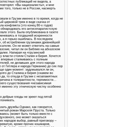
ротестных публикаций не видела, а
 повторял: «Вы националисты», и мне
ме того, только не в России, насмерть
вали в Грузии именно в то время, когда не
й цирковой трюк в виде скачка от
ла конфликта (это конец 80-х годов)
й обнародовать его антисепаратистскую
лало этого. Была опубликована в газете
омневаясь в тогдашней искренности
ы, а я горько ошиблась. В последнем
», об истреблении грузинами древнейшей
писателю. Он не может ответить на самые
азские, читал ли он Библию на абхазском
далее. Напирая на «грузинский
у власти стояли Сталин и Берия. Хочется
ще впервые сталкиваюсь с полным
телей, не делавших для этого народа
 от Гитлера и народа Германии) до сих пор
еще один момент: задумывался ли он,
олго до Сталина и Берия (скажем во
да, то откуда в Грузии с незапамятных
причина в толерантности, терпимости…
своего существования «независимая
ет именно эту этническую чистку особенно
о добрые плоды не зреют под пятой
 понимать.
зать дружбы.Однако, как говорится,
менитый роман Марселя Пруста. Только
еваюсь (может быть только вместе с
духовного, оно может оказаться
их народов выбор, равный приговору –
чреватую, кроме прочих кошмаров,