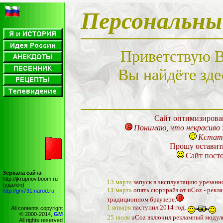
Персональн
Приветствую Ва
Вы найдёте зде
Сайт оптимизирова
Понимаю, что некрасиво 
Кстати
Прошу оставит
Сайт посто
Зеркала сайта
http://jkrupnov.boom.ru
13 марта
запуск в эксплуатацию урезанн
(удалён)
11 марта
опять сюрпрайз от uCoz - рек
http://gm731.narod.ru
традиционном браузере.
1 января
наступил 2014 год.
All contents copyright
© 2000-2014,
GM
25 июля
uCoz включил рекламный модуль,
All rights reserved